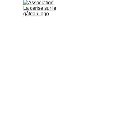
CONTACTEZ
Association La Ceris
Maison des Associations et d
11 rue Caillaux - 75013 Pari